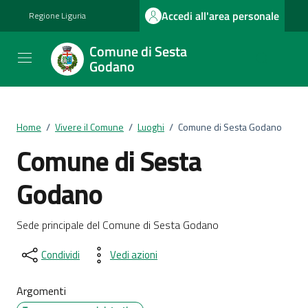
Vai ai contenuti
Vai al footer
Accedi all'area personale
Regione Liguria
Comune di Sesta
Godano
Home
/
Vivere il Comune
/
Luoghi
/
Comune di Sesta Godano
Comune di Sesta
Godano
Sede principale del Comune di Sesta Godano
Condividi
Vedi azioni
Argomenti