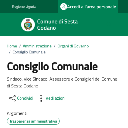
Vai ai contenuti
Vai al footer
Accedi all'area personale
Regione Liguria
Comune di Sesta
Godano
Home
/
Amministrazione
/
Organi di Governo
/
Consiglio Comunale
Consiglio Comunale
Dettagli del documento
Sindaco, Vice Sindaco, Assessore e Consiglieri del Comune
di Sesta Godano
Condividi
Vedi azioni
Argomenti
Trasparenza amministrativa