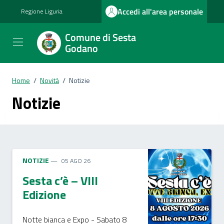
Vai ai contenuti
Vai al footer
Accedi all'area personale
Regione Liguria
Comune di Sesta
Godano
Home
/
Novità
/
Notizie
Notizie
NOTIZIE
05 AGO 26
Sesta c’è – VIII
Edizione
Notte bianca e Expo - Sabato 8