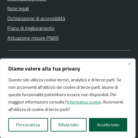
Note legali
Dichiarazione di accessibilità
Piano di miglioramento
Attuazione misure PNRR
SEGUICI SU
Diamo valore alla tua privacy
facebook
Questo sito utilizza cookie tecnici, analytics e di terze parti. Se
non acconsenti all'utilizzo dei cookie di terze parti, alcune di
queste funzionalità potrebbero essere non disponibili. Per
Media policy
Mappa del sito
maggiori informazioni consulta l'
Informativa cookie
. Acconsenti
all'utilizzo di cookie di terze parti?
Personalizza
Rifiuta tutto
Accetta tutto
Realizzato da:
NeMeA Sistemi Srl