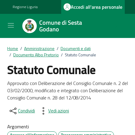
Vai ai contenuti
Vai al footer
Accedi all'area personale
Regione Liguria
Comune di Sesta
Godano
Home
/
Amministrazione
/
Documenti e dati
/
Documento Albo Pretorio
/
Statuto Comunale
Statuto Comunale
Dettagli del documento
Approvato con Deliberazione del Consiglio Comunale n. 2 del
03/02/2000, modificato e integrato con Deliberazione del
Consiglio Comunale n. 28 del 12/08/2014
Condividi
Vedi azioni
Argomenti
Accesso all'informazione
Trasparenza amministrativa