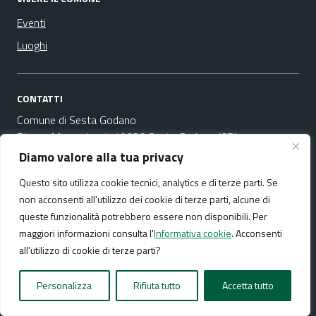
Eventi
Luoghi
CONTATTI
Comune di Sesta Godano
Piazza Marconi n. 1, 19020 Sesta Godano (SP)
Codice fiscale / P. IVA:00130500119
Diamo valore alla tua privacy
Questo sito utilizza cookie tecnici, analytics e di terze parti. Se
Area Amministrativa
non acconsenti all'utilizzo dei cookie di terze parti, alcune di
Email:
protocollo@comune.sestagodano.sp.it
queste funzionalità potrebbero essere non disponibili. Per
PEC:
comune.sestagodano@legalmail.it
maggiori informazioni consulta l'
Informativa cookie
. Acconsenti
Centralino unico: +39 0187 891525
all'utilizzo di cookie di terze parti?
Leggi le FAQ
Personalizza
Rifiuta tutto
Accetta tutto
Prenotazione appuntamento
Segnalazione disservizio