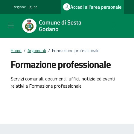
Vai ai contenuti
Vai al footer
Accedi all'area personale
Regione Liguria
Comune di Sesta
Godano
Home
/
Argomenti
/
Formazione professionale
Formazione professionale
Dettagli dell'argomento
Servizi comunali, documenti, uffici, notizie ed eventi
relativi a Formazione professionale