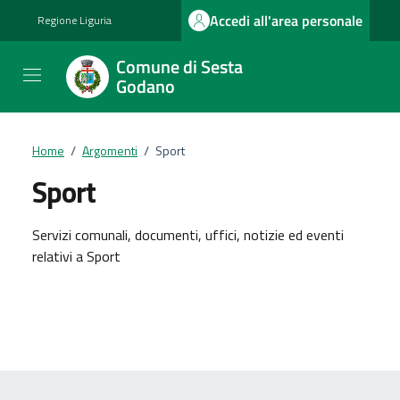
Vai ai contenuti
Vai al footer
Accedi all'area personale
Regione Liguria
Comune di Sesta
Godano
Home
/
Argomenti
/
Sport
Sport
Dettagli dell'argomento
Servizi comunali, documenti, uffici, notizie ed eventi
relativi a Sport