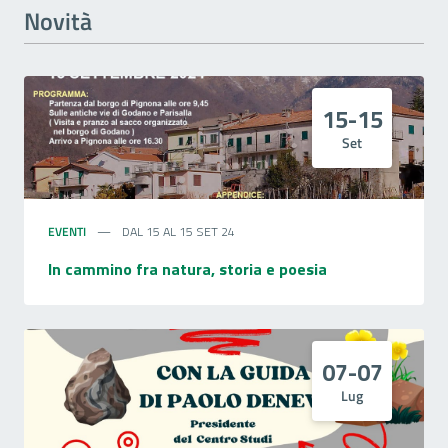
Novità
15-15
Set
EVENTI
DAL 15 AL 15 SET 24
In cammino fra natura, storia e poesia
07-07
Lug