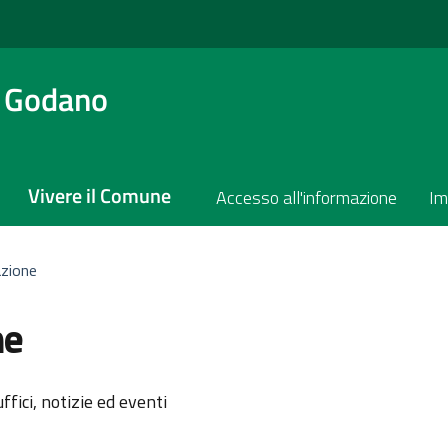
a Godano
Vivere il Comune
Accesso all'informazione
Im
azione
ne
l'argomento
ffici, notizie ed eventi