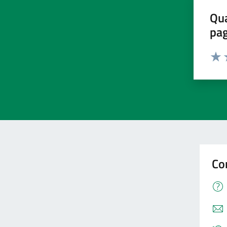
Qua
pa
Valu
V
Co