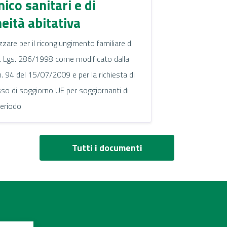
nico sanitari e di
eità abitativa
izzare per il ricongiungimento familiare di
D. Lgs. 286/1998 come modificato dalla
. 94 del 15/07/2009 e per la richiesta di
so di soggiorno UE per soggiornanti di
periodo
Tutti i documenti