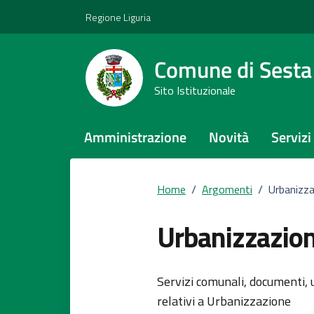
Vai ai contenuti
Vai al footer
Regione Liguria
Comune di Sest
Sito Istituzionale
Amministrazione
Novità
Servizi
Home
/
Argomenti
/
Urbanizz
Urbanizzazio
Dettagli del
Servizi comunali, documenti, u
relativi a Urbanizzazione