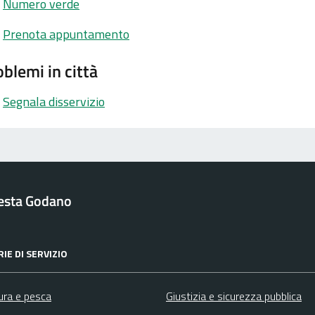
Numero verde
Prenota appuntamento
blemi in città
Segnala disservizio
esta Godano
IE DI SERVIZIO
ura e pesca
Giustizia e sicurezza pubblica