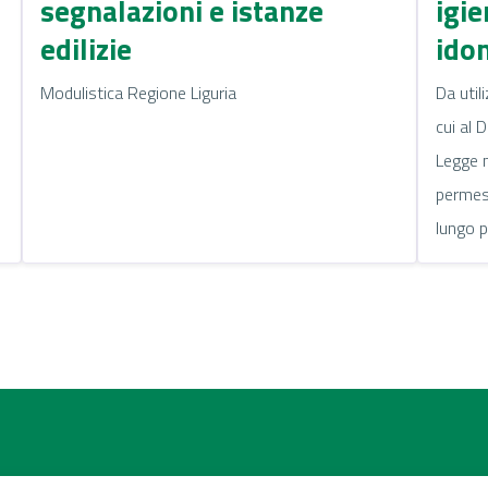
segnalazioni e istanze
igie
edilizie
idon
Modulistica Regione Liguria
Da util
cui al 
Legge n
permes
lungo 