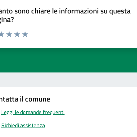
nto sono chiare le informazioni su questa
gina?
ta 1 stelle su 5
aluta 2 stelle su 5
Valuta 3 stelle su 5
Valuta 4 stelle su 5
Valuta 5 stelle su 5
ntatta il comune
Leggi le domande frequenti
Richiedi assistenza