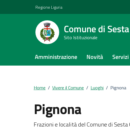
Vai ai contenuti
Vai al footer
Regione Liguria
Comune di Sest
Sito Istituzionale
Amministrazione
Novità
Servizi
Home
/
Vivere il Comune
/
Luoghi
/
Pignona
Pignona
Frazioni e località del Comune di Sest