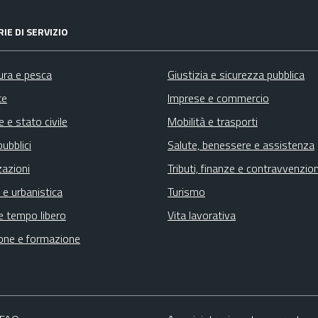
IE DI SERVIZIO
ura e pesca
Giustizia e sicurezza pubblica
te
Imprese e commercio
 e stato civile
Mobilità e trasporti
pubblici
Salute, benessere e assistenza
zazioni
Tributi, finanze e contravvenzion
 e urbanistica
Turismo
e tempo libero
Vita lavorativa
one e formazione