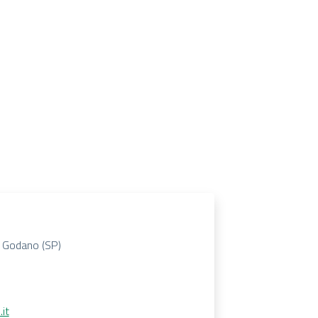
a Godano (SP)
it