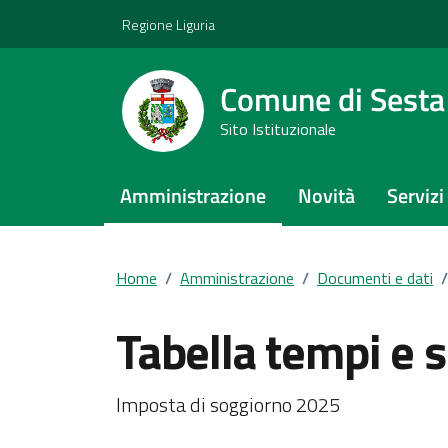
Vai ai contenuti
Vai al footer
Regione Liguria
Comune di Sest
Sito Istituzionale
Amministrazione
Novità
Servizi
Home
/
Amministrazione
/
Documenti e dati
/
Tabella tempi e 
Dettagli del documento
Imposta di soggiorno 2025