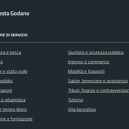
esta Godano
IE DI SERVIZIO
ura e pesca
Giustizia e sicurezza pubblica
te
Imprese e commercio
 e stato civile
Mobilità e trasporti
pubblici
Salute, benessere e assistenza
zazioni
Tributi, finanze e contravvenzion
 e urbanistica
Turismo
e tempo libero
Vita lavorativa
one e formazione