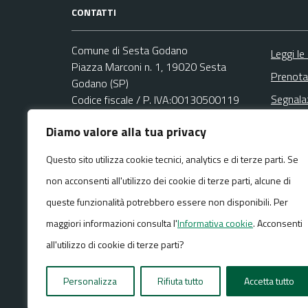
CONTATTI
Comune di Sesta Godano
Leggi le
Piazza Marconi n. 1, 19020 Sesta
Prenota
Godano (SP)
Segnala
Codice fiscale / P. IVA:00130500119
Richies
Diamo valore alla tua privacy
Area Amministrativa
Email:
Questo sito utilizza cookie tecnici, analytics e di terze parti. Se
protocollo@comune.sestagodano.sp.it
non acconsenti all'utilizzo dei cookie di terze parti, alcune di
PEC:
comune.sestagodano@legalmail.it
Centralino unico: +39 0187 891525
queste funzionalità potrebbero essere non disponibili. Per
maggiori informazioni consulta l'
Informativa cookie
. Acconsenti
all'utilizzo di cookie di terze parti?
Media policy
Mappa del sito
Personalizza
Rifiuta tutto
Accetta tutto