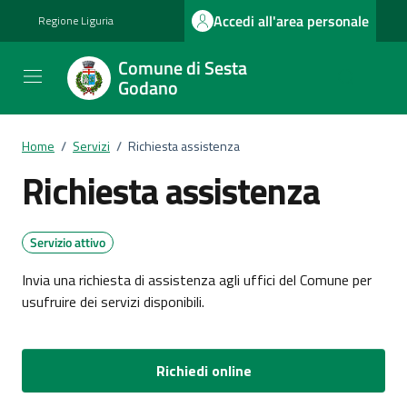
Vai ai contenuti
Vai al footer
Accedi all'area personale
Regione Liguria
Comune di Sesta
Godano
Home
/
Servizi
/
Richiesta assistenza
Richiesta assistenza
Servizio attivo
Invia una richiesta di assistenza agli uffici del Comune per
usufruire dei servizi disponibili.
Richiedi online