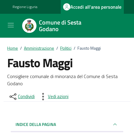
Vai ai contenuti
Vai al footer
Accedi all'area personale
Regione Liguria
Comune di Sesta
Godano
Home
/
Amministrazione
/
Politici
/
Fausto Maggi
Fausto Maggi
Dettagli del documento
Consigliere comunale di minoranza del Comune di Sesta
Godano
Condividi
Vedi azioni
INDICE DELLA PAGINA