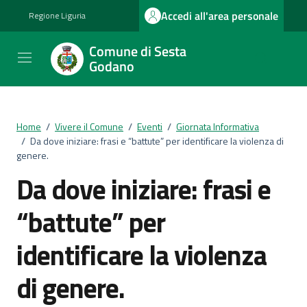
Vai ai contenuti
Vai al footer
Accedi all'area personale
Regione Liguria
Comune di Sesta
Godano
Home
/
Vivere il Comune
/
Eventi
/
Giornata Informativa
/
Da dove iniziare: frasi e “battute” per identificare la violenza di
genere.
Da dove iniziare: frasi e
“battute” per
identificare la violenza
di genere.