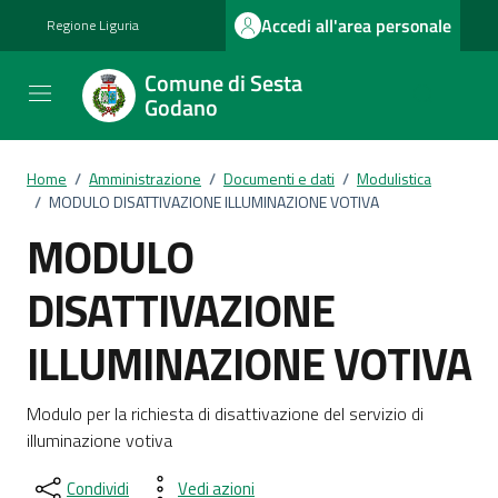
Vai ai contenuti
Vai al footer
Accedi all'area personale
Regione Liguria
Comune di Sesta
Godano
Home
/
Amministrazione
/
Documenti e dati
/
Modulistica
/
MODULO DISATTIVAZIONE ILLUMINAZIONE VOTIVA
MODULO
DISATTIVAZIONE
ILLUMINAZIONE VOTIVA
Dettagli del documento
Modulo per la richiesta di disattivazione del servizio di
illuminazione votiva
Condividi
Vedi azioni