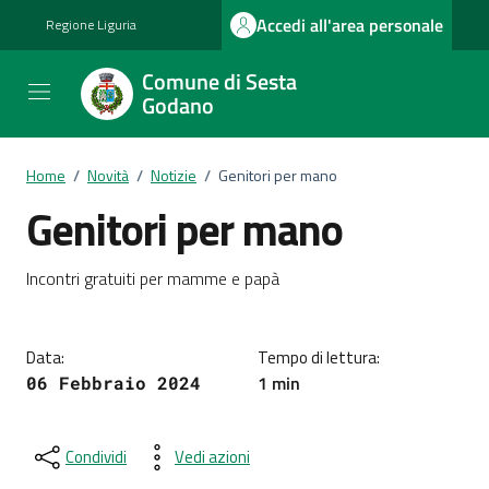
Vai ai contenuti
Vai al footer
Accedi all'area personale
Regione Liguria
Comune di Sesta
Godano
Home
/
Novità
/
Notizie
/
Genitori per mano
Genitori per mano
Dettagli della notizia
Incontri gratuiti per mamme e papà
Data:
Tempo di lettura:
1 min
06 Febbraio 2024
Condividi
Vedi azioni