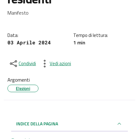
Dettagli della notizia
Manifesto
Data:
Tempo di lettura:
1 min
03 Aprile 2024
Condividi
Vedi azioni
Argomenti
Elezioni
INDICE DELLA PAGINA