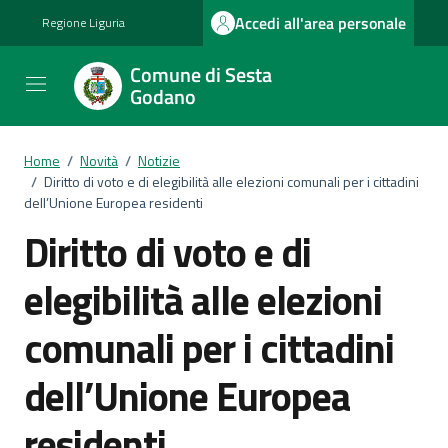
Vai ai contenuti
Vai al footer
Accedi all'area personale
Regione Liguria
Comune di Sesta
Godano
Home
/
Novità
/
Notizie
/
Diritto di voto e di elegibilità alle elezioni comunali per i cittadini
dell’Unione Europea residenti
Diritto di voto e di
elegibilità alle elezioni
comunali per i cittadini
dell’Unione Europea
residenti