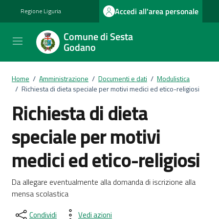
Vai ai contenuti
Vai al footer
Accedi all'area personale
Regione Liguria
Comune di Sesta
Godano
Home
/
Amministrazione
/
Documenti e dati
/
Modulistica
/
Richiesta di dieta speciale per motivi medici ed etico-religiosi
Richiesta di dieta
speciale per motivi
medici ed etico-religiosi
Dettagli del documento
Da allegare eventualmente alla domanda di iscrizione alla
mensa scolastica
Condividi
Vedi azioni