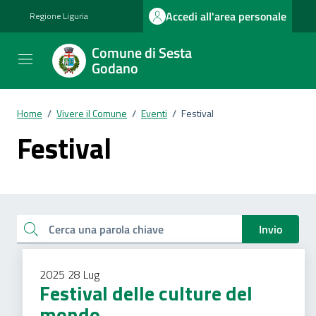
Vai ai contenuti
Vai al footer
Accedi all'area personale
Regione Liguria
Comune di Sesta
Godano
Home
/
Vivere il Comune
/
Eventi
/
Festival
Festival
Esplora tutti i documenti
Cerca una parola chiave
Invio
2025
28
Lug
Festival delle culture del
mondo