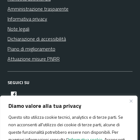
Amministrazione trasparente
Informativa privacy
Note legali
Dichiarazione di accessibilità
Piano di miglioramento
Attuazione misure PNRR
SEGUICI SU
facebook
Diamo valore alla tua privacy
Questo sito utilizza cookie tecnici, analytics e di terze parti. Se
Media policy
Mappa del sito
non acconsenti all'utilizzo dei cookie di terze parti, alcune di
queste funzionalità potrebbero essere non disponibili. Per
maggiori informazioni consulta l'
Informativa cookie
. Acconsenti