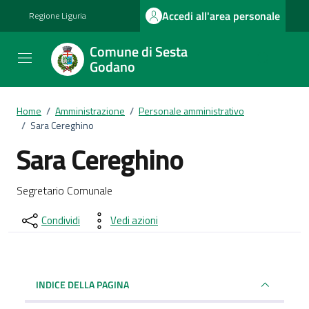
Vai ai contenuti
Vai al footer
Accedi all'area personale
Regione Liguria
Comune di Sesta
Godano
Home
/
Amministrazione
/
Personale amministrativo
/
Sara Cereghino
Sara Cereghino
Dettagli del documento
Segretario Comunale
Condividi
Vedi azioni
INDICE DELLA PAGINA