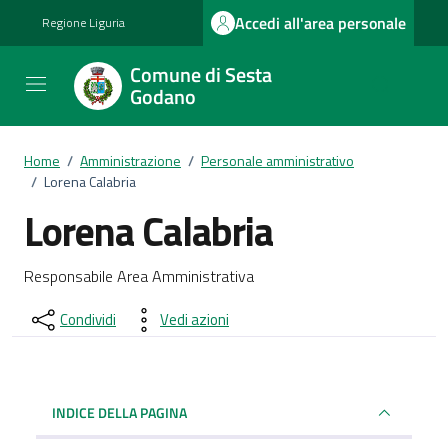
Vai ai contenuti
Vai al footer
Accedi all'area personale
Regione Liguria
Comune di Sesta
Godano
Home
/
Amministrazione
/
Personale amministrativo
/
Lorena Calabria
Lorena Calabria
Dettagli del documento
Responsabile Area Amministrativa
Condividi
Vedi azioni
INDICE DELLA PAGINA