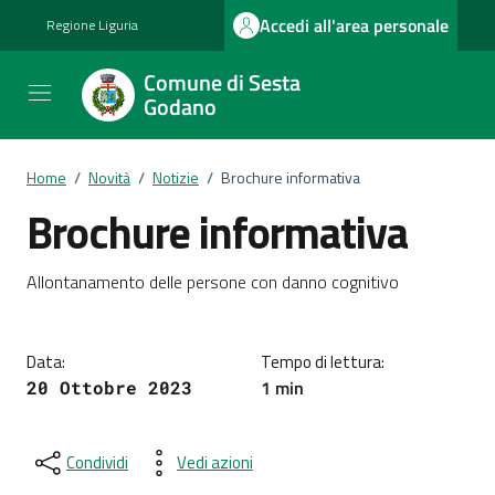
Vai ai contenuti
Vai al footer
Accedi all'area personale
Regione Liguria
Comune di Sesta
Godano
Home
/
Novità
/
Notizie
/
Brochure informativa
Brochure informativa
Dettagli della notizia
Allontanamento delle persone con danno cognitivo
Data:
Tempo di lettura:
1 min
20 Ottobre 2023
Condividi
Vedi azioni