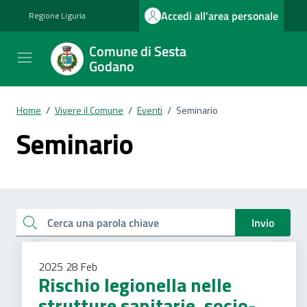
Vai ai contenuti
Vai al footer
Accedi all'area personale
Regione Liguria
Comune di Sesta
Godano
Home
/
Vivere il Comune
/
Eventi
/
Seminario
Seminario
Esplora tutti i documenti
Cerca una parola chiave
Invio
2025
28
Feb
Rischio legionella nelle
strutture sanitarie, socio-